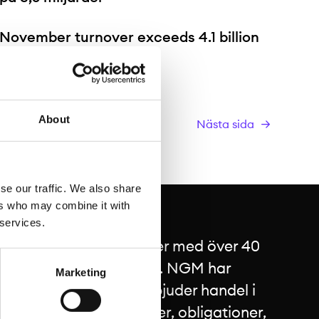
November turnover exceeds 4.1 billion
SEK
About
Nästa sida
se our traffic. We also share
ers who may combine it with
 services.
 Nordens ledande börser med över 40
a valet för tillväxtbolag. NGM har
Marketing
nmark, Finland och erbjuder handel i
 som till exempel aktier, obligationer,