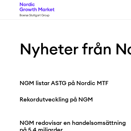
Nyheter från N
NGM listar ASTG på Nordic MTF
Rekordutveckling på NGM
NGM redovisar en handelsomsättning
på 5,4 miljarder