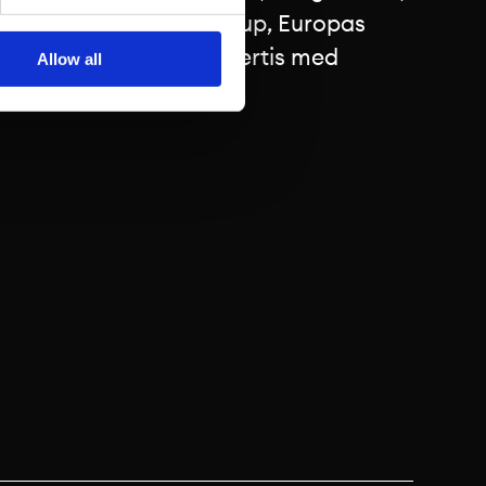
av Boerse Stuttgart Group, Europas
mbinerar NGM lokal expertis med
Allow all