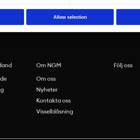
AIF:er och derivat. Som en del 
sjätte största börskoncern, ko
Allow selection
Europeisk räckvidd.
dand
Om NGM
Följ oss
nde
Om oss
ag
Nyheter
Kontakta oss
g
Visselblåsning