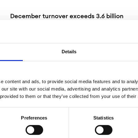
December turnover exceeds 3.6 billion
SEK
Details
1
…
25
26
27
…
34
e content and ads, to provide social media features and to analy
 our site with our social media, advertising and analytics partn
 provided to them or that they’ve collected from your use of their
Nordic Growth Market är en av
års erfarenhet och det självklar
Preferences
Statistics
verksamhet i Sverige, Norge, Da
mer än 60 000 olika värdepapper