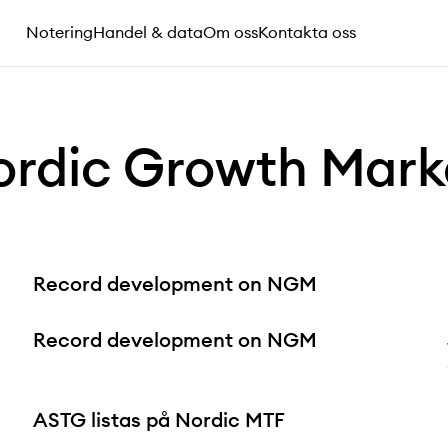
Notering
Handel & data
Om oss
Kontakta oss
ordic Growth Mark
Record development on NGM
Record development on NGM
ASTG listas på Nordic MTF