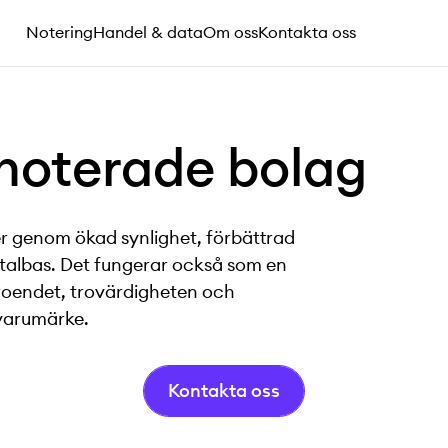
Notering
Handel & data
Om oss
Kontakta oss
noterade
bolag
er genom ökad synlighet, förbättrad
apitalbas. Det fungerar också som en
troendet, trovärdigheten och
svarumärke.
Kontakta oss