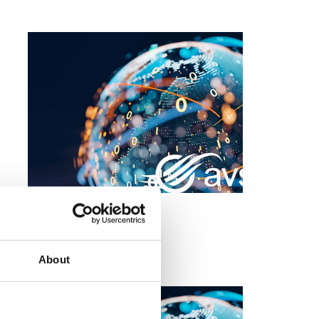
Avsalt Group
Läs mer
About