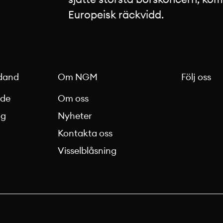
Europeisk räckvidd.
dand
Om NGM
Följ oss
nde
Om oss
ag
Nyheter
Kontakta oss
g
Visselblåsning