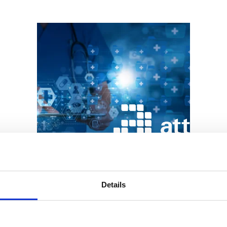
Attana
Läs mer
Details