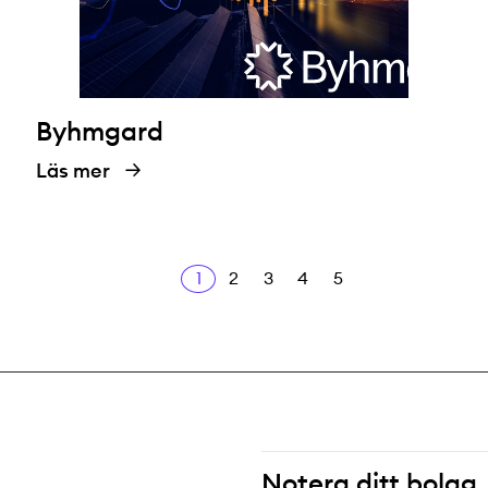
Byhmgard
Läs mer
1
2
3
4
5
Notera ditt bolag