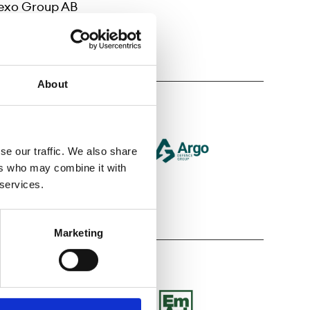
nexo Group AB
About
 på NGM
se our traffic. We also share
otering på NGM
ers who may combine it with
 services.
Marketing
 på NGM