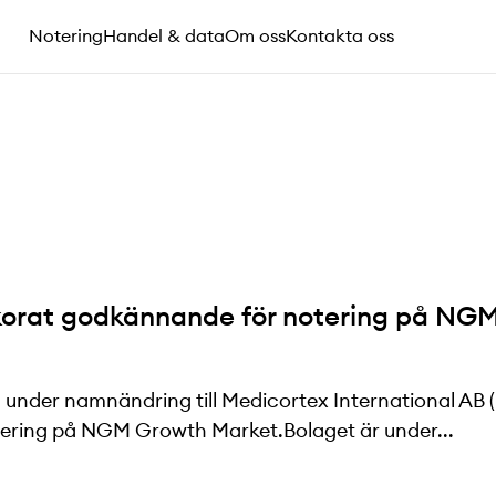
Notering
Handel & data
Om oss
Kontakta oss
llkorat godkännande för notering på NG
 under namnändring till Medicortex International AB (
notering på NGM Growth Market.Bolaget är under...