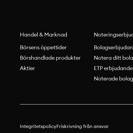
Handel & Marknad
Noteringserbju
Börsens öppettider
Bolagserbjuda
Börshandlade produkter
Notera ditt bol
Aktier
ETP erbjudande
Noterade bola
Integritetspolicy
Friskrivning från ansvar