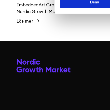
Deny
EmbeddedArt Group AB (”EmbeddedArt”) har e
Nordic Growth Market. Första handelsdag är 
Läs mer