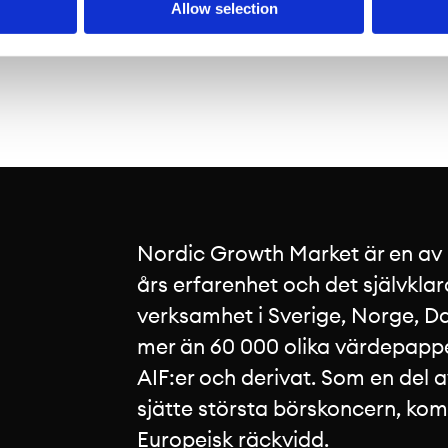
Allow selection
rhållit villkorat godkännande för notering på Nordi
beräknad till den 19 december 2025. EmbeddedArt...
Nordic Growth Market är en av
års erfarenhet och det självklar
verksamhet i Sverige, Norge, Da
mer än 60 000 olika värdepapper
AIF:er och derivat. Som en del 
sjätte största börskoncern, ko
Europeisk räckvidd.