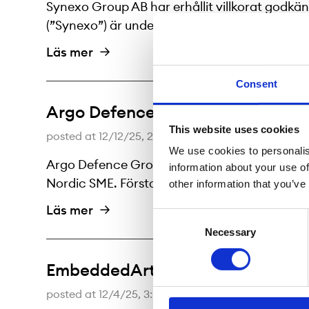
Synexo Group AB har erhållit villkorat godk
(”Synexo”) är under observationsstatus på N
Läs mer
Consent
Argo Defence Group AB har erhåll
This website uses cookies
posted at
12/12/25, 2:40 PM
We use cookies to personalis
Argo Defence Group AB (”Argo Defence” eller 
information about your use of
Nordic SME. Första handelsdag är beräknad ti
other information that you’ve
Läs mer
Consent
Necessary
Selection
EmbeddedArt Group AB har erhåll
posted at
12/4/25, 3:00 PM