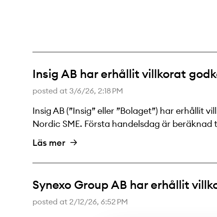
Insig AB har erhållit villkorat g
posted at
3/6/26, 2:18 PM
Insig AB (”Insig” eller ”Bolaget”) har erhålli
Nordic SME. Första handelsdag är beräknad till
Läs mer
Synexo Group AB har erhållit vil
posted at
2/12/26, 6:52 PM