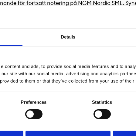
ännande för fortsatt notering på NGM Nordic SME. Sy
GM Nordic SME efter att Bolaget genomfört...
Details
it villkorat godkännande för notering
e content and ads, to provide social media features and to analy
”Bolaget”) har erhållit villkorat godkännande för n
 our site with our social media, advertising and analytics partn
ll den 16 december 2025. Argo Defence är...
 provided to them or that they’ve collected from your use of their
Preferences
Statistics
it villkorat godkännande för notering