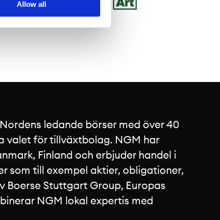
Allow all
c SME på
 Nordens ledande börser med över 40
a valet för tillväxtbolag. NGM har
nmark, Finland och erbjuder handel i
 som till exempel aktier, obligationer,
av Boerse Stuttgart Group, Europas
mbinerar NGM lokal expertis med