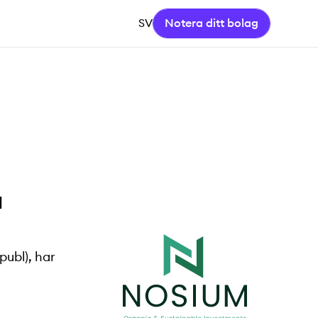
SV
Notera ditt bolag
M
publ), har