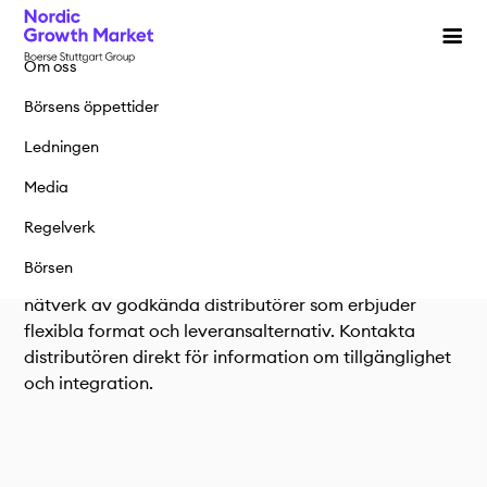
Notering
Aktier
Produkter
Om oss
Handel & data
Varför notera sig på NGM
Aktier
Börsens öppettider
Om oss
Kontakta oss
Noteringsprocess
Börshandlade produkter
Ledningen
Marknadsdata
Noterade bolag
Strukturerade produkter
Media
English
Svenska
distributörer
Regelverk
ETP
Data
Notera ditt bolag
Börsen
Varför handla på NGM
Distributörer
Få tillgång till NGM:s marknadsdata via vårt globala
nätverk av godkända distributörer som erbjuder
Nordic investment competition
Handel & statistik
flexibla format och leveransalternativ. Kontakta
distributören direkt för information om tillgänglighet
Vanliga frågor
Fördröjd marknadsdata
och integration.
Medlemmar & access
Integrationsmöjligheter