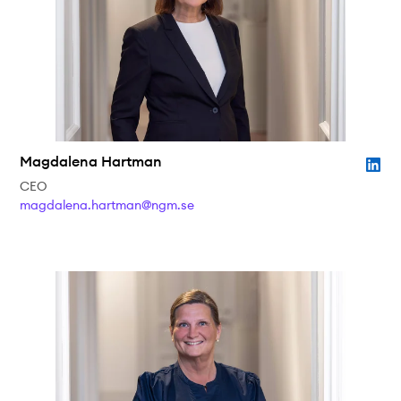
Teknisk dokumentation
Varför koppla upp sig?
Medlemmar
Magdalena Hartman
CEO
magdalena.hartman@ngm.se