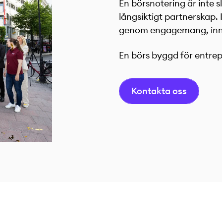
En börsnotering är inte s
långsiktigt partnerskap. I
genom engagemang, innov
En börs byggd för entrep
Kontakta oss