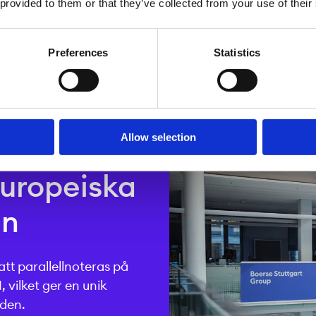
 provided to them or that they’ve collected from your use of their
Preferences
Statistics
Allow selection
 europeiska
en
t parallellnoteras på
 vilket ger en unik
aden.