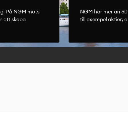
lag. På NGM möts
NGM har mer än 60 
r att skapa
till exempel aktier, 