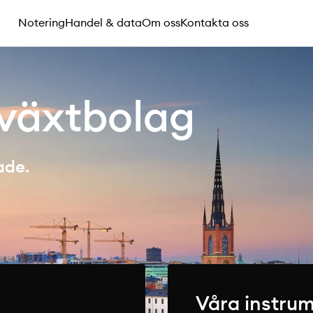
Notering
Handel & data
Om oss
Kontakta oss
llväxtbolag
ade.
Våra instru