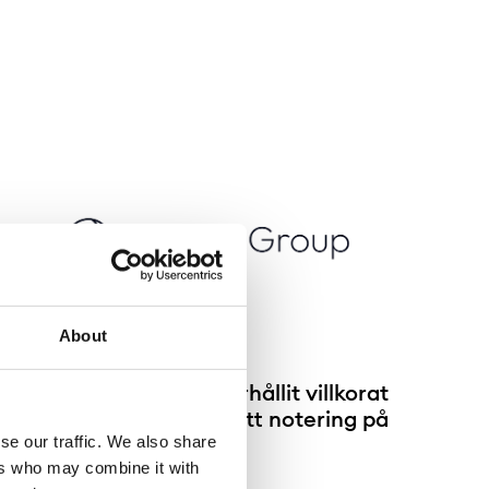
About
Synexo Group AB har erhållit villkorat
godkännande för fortsatt notering på
se our traffic. We also share
NGM
ers who may combine it with