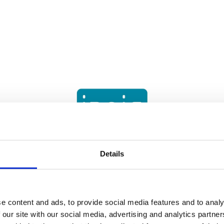
Details
Insig AB har erhållit villkorat
godkännande för notering av
e content and ads, to provide social media features and to analy
preferensaktier på NGM
 our site with our social media, advertising and analytics partn