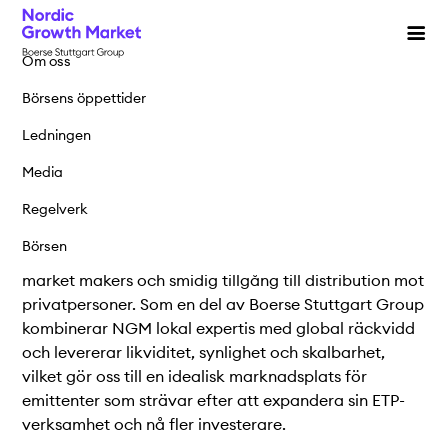
Notering
Aktier
Produkter
Om oss
Handel & data
Varför notera sig på NGM
Aktier
Börsens öppettider
Om oss
Kontakta oss
Noteringsprocess
Börshandlade produkter
Ledningen
Nordens
bredaste utbud
Noterade bolag
Strukturerade produkter
Media
English
Svenska
av ETPer
Regelverk
ETP
Data
Notera ditt bolag
Börsen
Varför handla på NGM
Distributörer
NGM erbjuder förlängda handelstider, stöd för
market makers och smidig tillgång till distribution mot
Nordic investment competition
Handel & statistik
privatpersoner. Som en del av Boerse Stuttgart Group
kombinerar NGM lokal expertis med global räckvidd
Vanliga frågor
Fördröjd marknadsdata
och levererar likviditet, synlighet och skalbarhet,
Medlemmar & access
vilket gör oss till en idealisk marknadsplats för
emittenter som strävar efter att expandera sin ETP-
Integrationsmöjligheter
verksamhet och nå fler investerare.