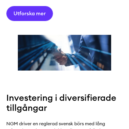
Teknisk dokumentation
Varför koppla upp sig?
Utforska mer
Medlemmar
Investering i
diversifierade
tillgångar
NGM driver en reglerad svensk börs med lång