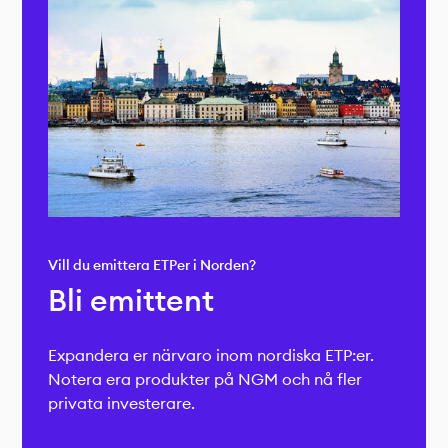
Vill du emittera ETPer i Norden?
Bli emittent
Expandera er närvaro inom nordiska ETP:er.
Notera era produkter på NGM och nå fler
privata investerare.