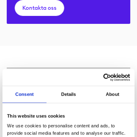
Kontakta oss
Möt
emittenterna
Consent
Details
About
NGM samarbetar med några av Europas ledande
banker och emittenter av börshandlade produkter. Vi
This website uses cookies
samlar de största oberoende
We use cookies to personalise content and ads, to
ETP-emittenterna i Norden.
provide social media features and to analyse our traffic.