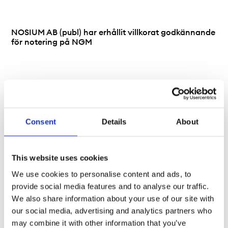
NOSIUM AB (publ) har erhållit villkorat godkännande
för notering på NGM
Consent
Details
About
This website uses cookies
We use cookies to personalise content and ads, to
provide social media features and to analyse our traffic.
We also share information about your use of our site with
Insig AB har erhållit villkorat godkännande för
our social media, advertising and analytics partners who
notering av preferensaktier på NGM
may combine it with other information that you’ve