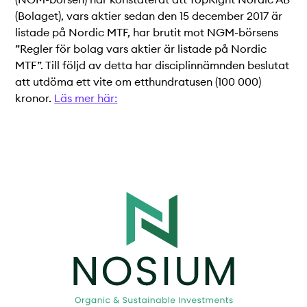
(NGM-börsen) har konstaterat att TopRight Nordic AB
Teknisk dokumentation
(Bolaget), vars aktier sedan den 15 december 2017 är
Varför koppla upp sig?
listade på Nordic MTF, har brutit mot NGM-börsens
”Regler för bolag vars aktier är listade på Nordic
Medlemmar
MTF”. Till följd av detta har disciplinnämnden beslutat
att utdöma ett vite om etthundratusen (100 000)
kronor.
Läs mer här: