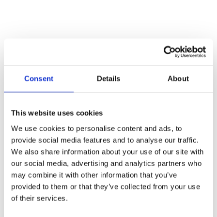
Consent
Details
About
This website uses cookies
We use cookies to personalise content and ads, to
provide social media features and to analyse our traffic.
We also share information about your use of our site with
our social media, advertising and analytics partners who
NOSIUM AB (publ) har erhållit villkorat godkännande
may combine it with other information that you’ve
för notering på NGM
provided to them or that they’ve collected from your use
of their services.