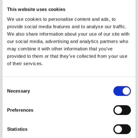
This website uses cookies
3.
MOARRRR
609,89%
We use cookies to personalise content and ads, to
provide social media features and to analyse our traffic.
We also share information about your use of our site with
Avkastning
our social media, advertising and analytics partners who
Stjärninvesteraren
Alias
(EUR)
may combine it with other information that you’ve
provided to them or that they’ve collected from your use
of their services.
GULD
AI 1
1 683 138
APPLE
KOBEE
43 998
Consent
Necessary
Selection
Preferences
Statistics