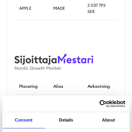
2 037 793
APPLE
MADE
SEK
Placering
Alias
Avkastning
1.
AI 1
4 611,92%
JIMMY
Consent
Details
About
2.
1 080,84%
STONKS