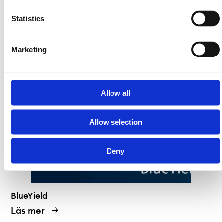
Statistics
Bluelake Mineral
Läs mer
Marketing
Allow all
Allow selection
Deny
BlueYield
Läs mer