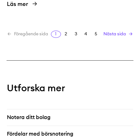
Läs mer
1
2
3
4
5
Föregående sida
Nästa sida
Utforska mer
Notera ditt bolag
Fördelar med börsnotering