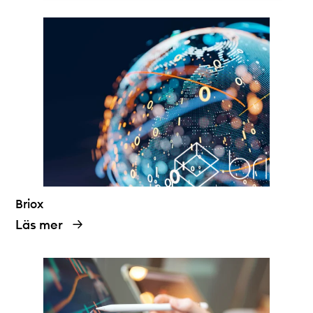
Briox
Läs mer