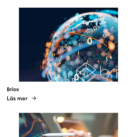
Briox
Läs mer