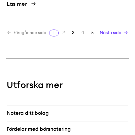
Läs mer
1
2
3
4
5
Föregående sida
Nästa sida
Utforska mer
Notera ditt bolag
Fördelar med börsnotering