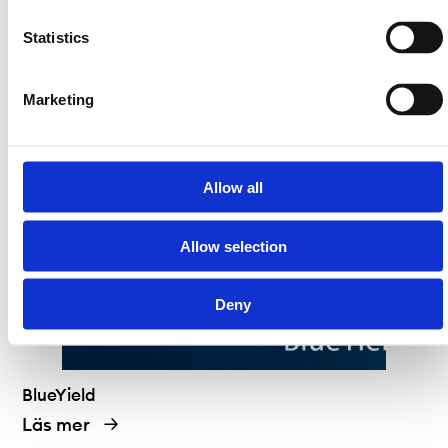
Statistics
Bluelake Mineral
Läs mer
Marketing
Allow all
Allow selection
Deny
BlueYield
Läs mer