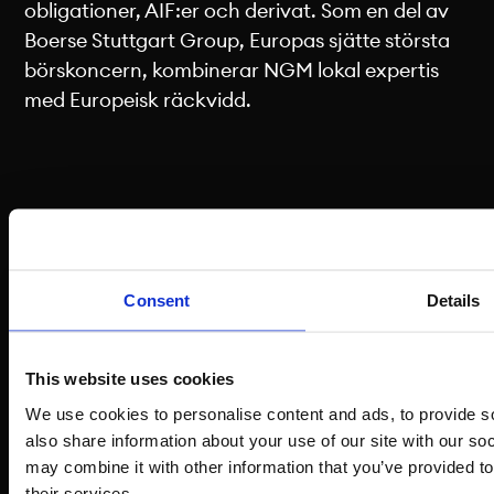
obligationer, AIF:er och derivat. Som en del av
Boerse Stuttgart Group, Europas sjätte största
börskoncern, kombinerar NGM lokal expertis
med Europeisk räckvidd.
Handel & Marknad
Noteringserbjudand
Börsens öppettider
Bolagserbjudande
Consent
Details
Börshandlade produkter
Notera ditt bolag
Aktier
ETP erbjudande
This website uses cookies
Noterade bolag
We use cookies to personalise content and ads, to provide so
Om NGM
Följ oss
also share information about your use of our site with our so
may combine it with other information that you’ve provided to
Om oss
their services.