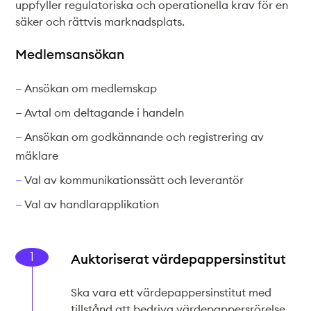
Teknisk dokumentation
uppfyller regulatoriska och operationella krav för en
säker och rättvis marknadsplats.
Varför koppla upp sig?
Medlemmar
Medlemsansökan
Ansökan om medlemskap
Avtal om deltagande i handeln
Ansökan om godkännande och registrering av
mäklare
Val av kommunikationssätt och leverantör
Val av handlarapplikation
Auktoriserat värdepappersinstitut
Ska vara ett värdepappersinstitut med
tillstånd att bedriva värdepappersrörelse