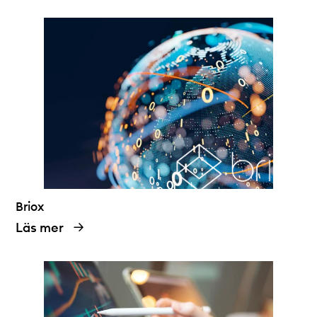
Briox
Läs mer