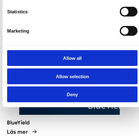
Statistics
Bluelake Mineral
Läs mer
Marketing
Allow all
Allow selection
Deny
BlueYield
Läs mer