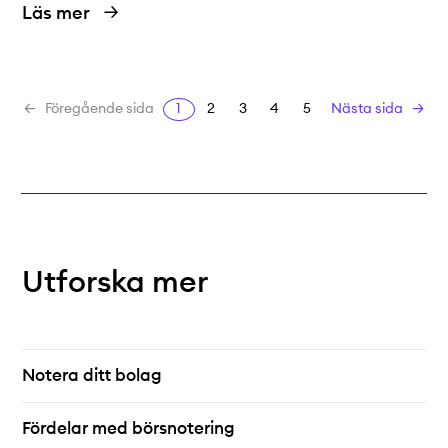
Läs mer
1
2
3
4
5
Föregående sida
Nästa sida
Utforska mer
Notera ditt bolag
Fördelar med börsnotering