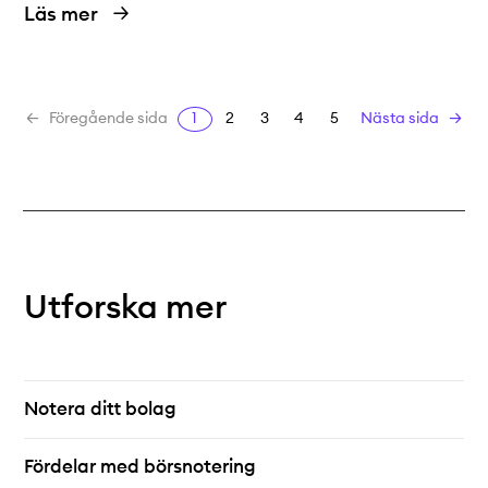
Läs mer
1
2
3
4
5
Föregående sida
Nästa sida
Utforska mer
Notera ditt bolag
Fördelar med börsnotering