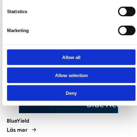
Statistics
Bluelake Mineral
Läs mer
Marketing
Allow all
Allow selection
Deny
BlueYield
Läs mer