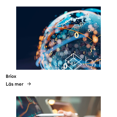
Briox
Läs mer