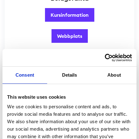
Kursinformation
Webbplats
Consent
Details
About
Framgångsrika konstinvesteringar kräver stort
kapitalåtagande samt expertis och kontaktnät.
Fonden ger tillgång till investeringskommittén
This website uses cookies
som har stor kunskap och erfarenhet av den
We use cookies to personalise content and ads, to
globala konstmarknaden. Medlemmar i
provide social media features and to analyse our traffic.
investeringskommittén har historiskt på andra
We also share information about your use of our site with
positioner köpt konst för ca 2 miljarder euro och
our social media, advertising and analytics partners who
varit framgångsrika vid handel med konst ur ett
may combine it with other information that you’ve