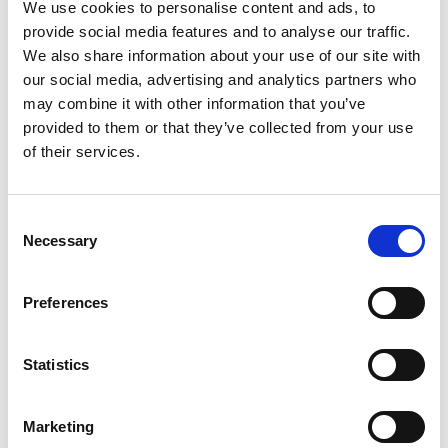
We use cookies to personalise content and ads, to
eller belånar sina fakturor med dessa aktörer som
provide social media features and to analyse our traffic.
motpart. Traditionell bankfinansiering kräver
We also share information about your use of our site with
säkerheter i form av fastighets-pant eller borgen.
our social media, advertising and analytics partners who
Vid factoring utgör de förvärvade fakturorna
may combine it with other information that you’ve
provided to them or that they’ve collected from your use
säkerhet.
of their services.
- Factoringbranschen är en snabbväxande och
lönsam bransch som erbjuder många företag nya
Consent
sätt att finansiera sitt rörelsekapital på.
Necessary
Selection
Factoringbolag erbjuder alternativ till traditionella
banklån, med den viktiga skillnaden att factoring
Preferences
inte påverkar företagets balansräkning, berättar
Nordic Factoring Funds grundare Peter Norman.
Statistics
Fonden ingår factoringavtal med små- och
medelstora företags-kunder. Fakturornas
Marketing
betalningsvillkor är normalt 30 till 60 dagar och