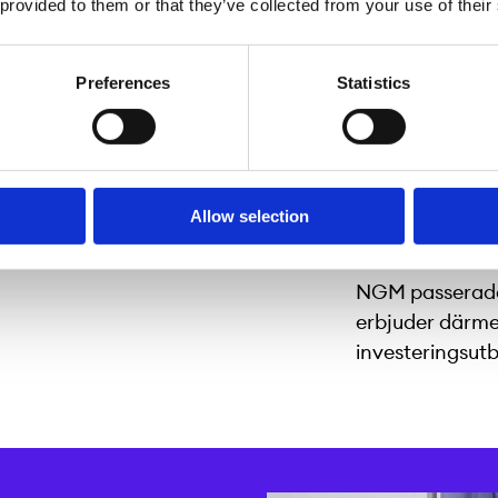
 provided to them or that they’ve collected from your use of their
NGM blev den f
handelstiderna 
22.00, vilket ök
Preferences
Statistics
investerare.
2026 – 60
Allow selection
instrume
NGM passerade 
erbjuder därme
investeringsut