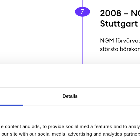
2008 – NG
Stuttgart
NGM förvärvas 
största börsko
2014 – Re
Första börsen g
Details
intäktsdelning.
2023 – Fö
e content and ads, to provide social media features and to analy
 our site with our social media, advertising and analytics partn