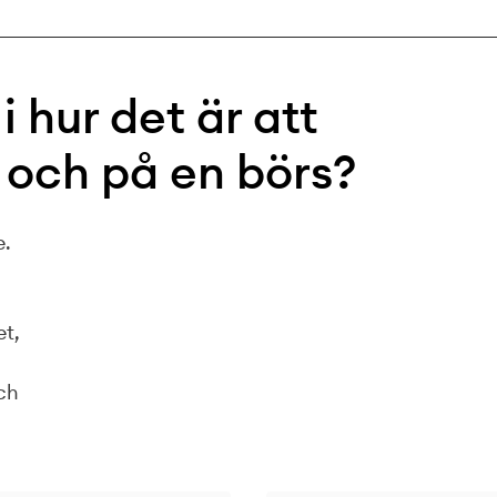
 i hur det är att
 och på en börs?
e.
et,
och