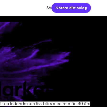
SV
Notera ditt bolag
r en ledande nordisk börs med mer än 40 års