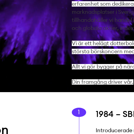
erfarenhet som dedikerad
marknadsplatser i Sveri
tillhandahåller vi handel
och globala aktier, index
Vi är ett helägt dotterbo
största börskoncern med
Allt vi gör bygger på nä
Din framgång driver vår.
1984 – SB
on
Introducerade m