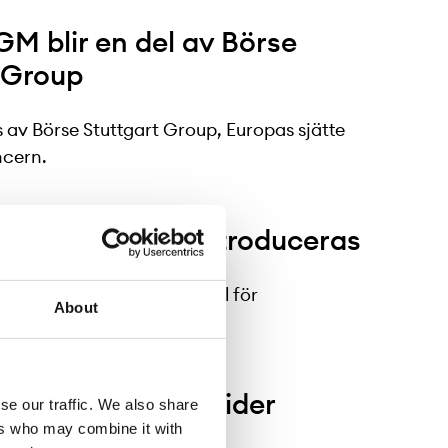
M blir en del av Börse
 Group
av Börse Stuttgart Group, Europas sjätte
ncern.
venue sharing introduceras
lobalt att lansera en modell för
About
rlängda handelstider
se our traffic. We also share
ers who may combine it with