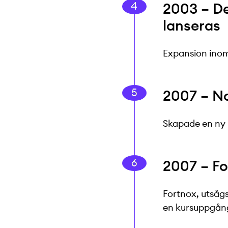
2003 – D
lanseras
Expansion inom
2007 – No
Skapade en ny 
2007 – F
Fortnox, utsågs
en kursuppgång