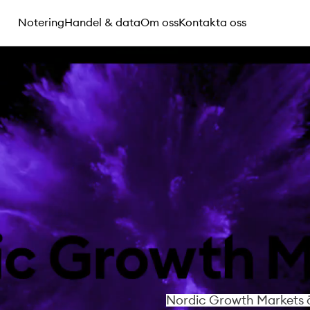
Notering
Handel & data
Om oss
Kontakta oss
Nordic Growth Markets ä