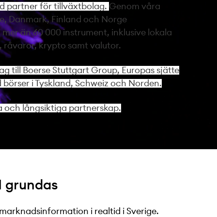
 partner för tillväxtbolag.
Genom våra
ge, Danmark, Finland och Norge
 i mer än 60 000 instrument, inklusive lokala
, råvaror, krypto samt valutor.
lag till Boerse Stuttgart Group, Europas sjätte
 börser i Tyskland, Schweiz och Norden.
ra och långsiktiga partnerskap.
I grundas
arknadsinformation i realtid i Sverige.