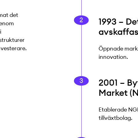
mat det
1993 – D
 Genom
avskaffa
i
strukturer
nvesterare.
Öppnade markn
innovation.
2001 – By
Market (
Etablerade NGM
tillväxtbolag.