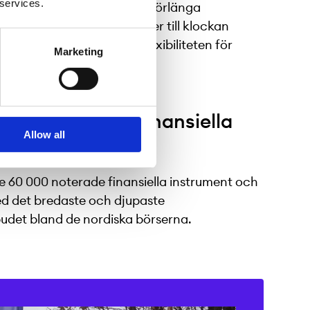
 services.
örsta nordiska börsen att förlänga
för börshandlade produkter till klockan
ade tillgängligheten och flexibiliteten för
Marketing
 000 noterade finansiella
Allow all
nt
60 000 noterade finansiella instrument och
d det bredaste och djupaste
budet bland de nordiska börserna.