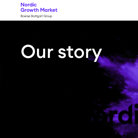
Our story
About
NGM