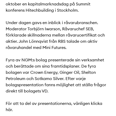
Teknisk dokumentation
oktober en kapitalmarknadsdag på Summit
Varför koppla upp sig?
konferens Hitechbuilding i Stockholm.
Medlemmar
Under dagen gavs en inblick i råvarubranschen.
Moderator Torbjörn Iwarson, Råvaruchef SEB,
förklarade skillnaderna mellan råvarucertifikat och
aktier. John Lönnqvist från RBS talade om aktiv
råvaruhandel med Mini Futures.
Fyra av NGM:s bolag presenterade sin verksamhet
och berättade om sina framtidsplaner. De fyra
bolagen var Crown Energy, Ginger Oil, Shelton
Petroleum och Sotkamo Silver. Efter varje
bolagspresentation fanns möjlighet att ställa frågor
direkt till bolagets VD.
För att ta del av presentationerna, vänligen klicka
här.