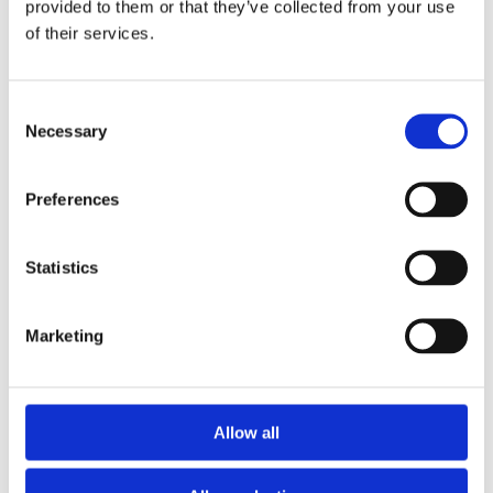
provided to them or that they’ve collected from your use
of their services.
NOSIUM AB (publ) har erhållit villkorat godkännande
för notering på NGM
Consent
Necessary
Selection
Preferences
Statistics
Marketing
Insig AB har erhållit villkorat godkännande för
Allow all
notering av preferensaktier på NGM