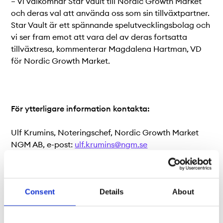
– Vi välkomnar Star Vault till Nordic Growth Market
och deras val att använda oss som sin tillväxtpartner.
Star Vault är ett spännande spelutvecklingsbolag och
vi ser fram emot att vara del av deras fortsatta
tillväxtresa, kommenterar Magdalena Hartman, VD
för Nordic Growth Market.
För ytterligare information kontakta:
Ulf Krumins, Noteringschef, Nordic Growth Market
NGM AB, e-post:
ulf.krumins@ngm.se
Magdalena Hartman, VD, Nordic Growth Market
NGM AB, e-post:
magdalena.hartman@ngm.se
Consent
Details
About
Henrik Nyström, VD, Star Vault AB, e-post:
ir@starvault.se