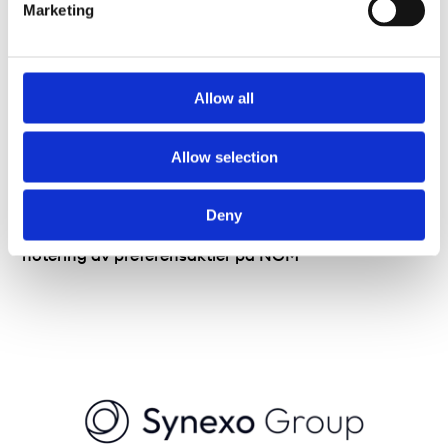
Marketing
Allow all
Allow selection
Deny
Insig AB har erhållit villkorat godkännande för
notering av preferensaktier på NGM