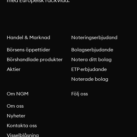
med Europeisk räckvidd.
Handel & Marknad
Noteringserbjudand
Börsens öppettider
Bolagserbjudande
Börshandlade produkter
Notera ditt bolag
Aktier
ETP erbjudande
Noterade bolag
Om NGM
Följ oss
Om oss
Nyheter
Kontakta oss
Visselblåsning