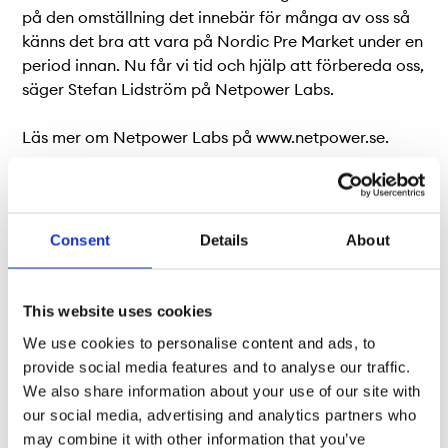
på den omställning det innebär för många av oss så
känns det bra att vara på Nordic Pre Market under en
period innan. Nu får vi tid och hjälp att förbereda oss,
säger Stefan Lidström på Netpower Labs.
Läs mer om Netpower Labs på www.netpower.se.
Investerare som är intresserade av att få information
från specifika bolag på Nordic Pre Market kan
registrera sig via
Consent
Details
About
http://www.ngm.se/emissionsklubben/.
För ytterligare information vänligen kontakta:
This website uses cookies
We use cookies to personalise content and ads, to
Tommy Fransson, vice VD, NGM
provide social media features and to analyse our traffic.
Tel: +46 (0)8 566 390 49
We also share information about your use of our site with
E-post: tommy.fransson@ngm.se
our social media, advertising and analytics partners who
may combine it with other information that you’ve