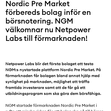
Teknisk dokumentation
Nordic Pre Market
Varför koppla upp sig?
förbereds bolag inför en
Medlemmar
börsnotering. NGM
välkomnar nu Netpower
Labs till förmarknaden!
Netpower Labs blir det första bolaget att testa
NGM:s nystartade plattform Nordic Pre Market. På
förmarknaden får bolagen bland annat hjälp med
synlighet på marknaden, möjlighet att träffa
framtida investerare samt att de får gå ett
utbildningsprogram som ska göra dem börsfähiga.
NGM startade förmarknaden Nordic Pre Market i