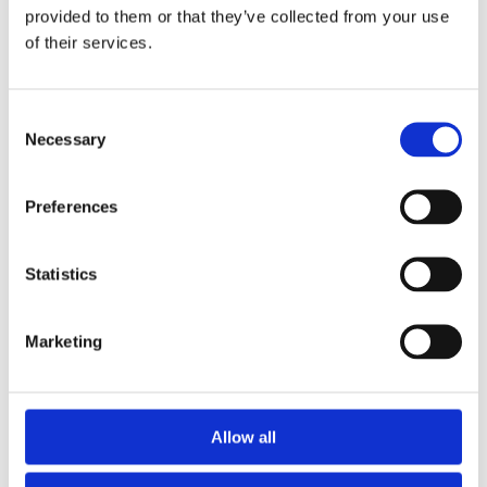
Mats Otterheim, head of Equities
provided to them or that they’ve collected from your use
Tel: +46 (0)8 566 390 09
of their services.
E-post: mats.otterheim@ngm.se
Stefan Lidström, CTO Netpower Labs
Consent
Tel: +46 (0) 705 119 985
Necessary
Selection
E-post: stefan.lidstrom@netpower.se
Preferences
Statistics
Marketing
Allow all