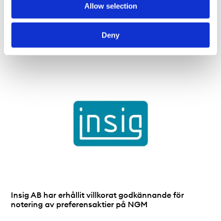
Allow selection
NOSIUM AB (publ) har erhållit villkorat godkännande
Deny
för notering på NGM
Insig AB har erhållit villkorat godkännande för
notering av preferensaktier på NGM