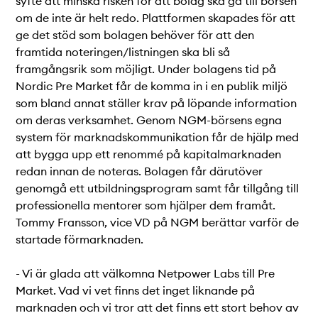
syfte att minska risken för att bolag ska gå till börsen
om de inte är helt redo. Plattformen skapades för att
ge det stöd som bolagen behöver för att den
framtida noteringen/listningen ska bli så
framgångsrik som möjligt. Under bolagens tid på
Nordic Pre Market får de komma in i en publik miljö
som bland annat ställer krav på löpande information
om deras verksamhet. Genom NGM-börsens egna
system för marknadskommunikation får de hjälp med
att bygga upp ett renommé på kapitalmarknaden
redan innan de noteras. Bolagen får därutöver
genomgå ett utbildningsprogram samt får tillgång till
professionella mentorer som hjälper dem framåt.
Tommy Fransson, vice VD på NGM berättar varför de
startade förmarknaden.
- Vi är glada att välkomna Netpower Labs till Pre
Market. Vad vi vet finns det inget liknande på
marknaden och vi tror att det finns ett stort behov av