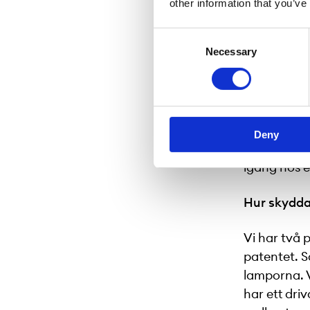
other information that you’ve
Det finns m
Consent
befinner oss
Necessary
Selection
samma appr
minsta kon
konkurrente
avstörningar
finnas stör
Deny
något hände
igång hos et
Hur skydda
Vi har två 
patentet. S
lamporna. 
har ett dri