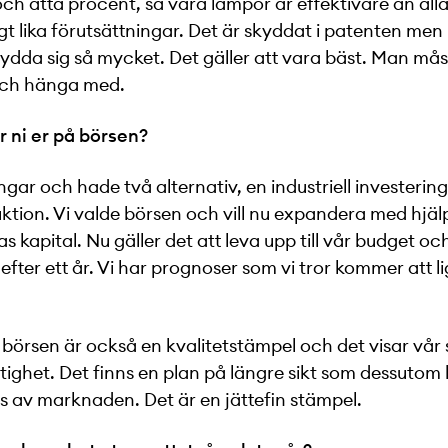
och åtta procent, så våra lampor är effektivare än all
igt lika förutsättningar. Det är skyddat i patenten men 
ydda sig så mycket. Det gäller att vara bäst. Man må
och hänga med.
ar ni er på börsen?
gar och hade två alternativ, en industriell investering 
ktion. Vi valde börsen och vill nu expandera med hjäl
 kapital. Nu gäller det att leva upp till vår budget och
 efter ett år. Vi har prognoser som vi tror kommer att l
 börsen är också en kvalitetstämpel och det visar vår s
tighet. Det finns en plan på längre sikt som dessutom
 av marknaden. Det är en jättefin stämpel.