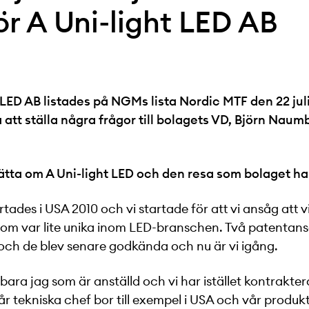
ör A Uni-light LED AB
 LED AB listades på NGMs lista Nordic MTF den 22 juli
att ställa några frågor till bolagets VD, Björn Naum
ätta om A Uni-light LED och den resa som bolaget har
rtades i USA 2010 och vi startade för att vi ansåg att 
som var lite unika inom LED-branschen. Två patentan
och de blev senare godkända och nu är vi igång.
 bara jag som är anställd och vi har istället kontrakte
år tekniska chef bor till exempel i USA och vår produk