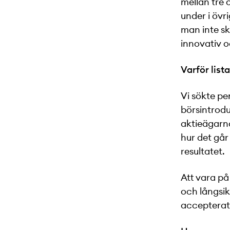
mellan tre 
under i övr
man inte sk
innovativ 
Varför list
Vi sökte pen
börsintrodu
aktieägarnas
hur det går
resultatet.
Att vara på
och långsik
accepterats