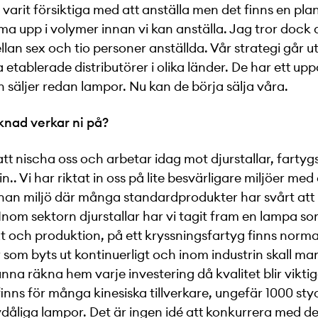
 varit försiktiga med att anställa men det finns en plan
 upp i volymer innan vi kan anställa. Jag tror dock a
llan sex och tio personer anställda. Vår strategi går ut
 etablerade distributörer i olika länder. De har ett up
 säljer redan lampor. Nu kan de börja sälja våra.
knad verkar ni på?
 att nischa oss och arbetar idag mot djurstallar, farty
n.. Vi har riktat in oss på lite besvärligare miljöer med
annan miljö där många standardprodukter har svårt att 
 Inom sektorn djurstallar har vi tagit fram en lampa s
xt och produktion, på ett kryssningsfartyg finns norma
som byts ut kontinuerligt och inom industrin skall ma
unna räkna hem varje investering då kvalitet blir vikti
 finns för många kinesiska tillverkare, ungefär 1000 st
lvdåliga lampor. Det är ingen idé att konkurrera med 