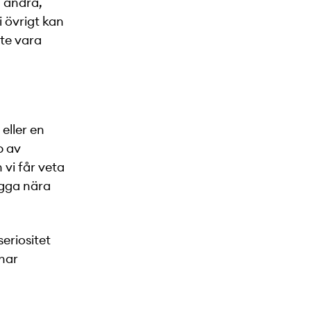
a andra,
i övrigt kan
ste vara
eller en
p av
 vi får veta
igga nära
eriositet
 har