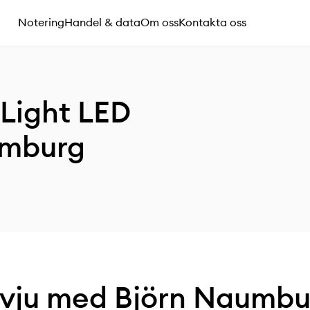
Notering
Handel & data
Om oss
Kontakta oss
-Light LED
umburg
rvju med Björn Naumbu