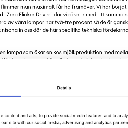
 flimmer man maximalt får ha framöver. Vi har börjat
d ”Zero Flicker Driver” där vi räknar med att komma 
era av våra lampor har två-tre procent så de är gansk
t nischa in oss där de här specifika tekniska fördelarn
g en lampa som ökar en kos mjölkproduktion med mella
. Där har vi anpassat ljusdioderna i vårt patenterade 
et här resultatet och det är rätt unikt. Vi har idag 16 a
ret har det kommit in många beställningar. Sveriges tr
gård, Hulterstad Gård, var vårt första projekt i Sverig
Details
0 kor och de kunde öka produktionen med ungefär åt
ngen för den gården ligger på ungefär fem månader. 
år lägre ränta än 100 procent på sitt kapital.
e content and ads, to provide social media features and to analy
rknaden ut, finns det många konkurrenter?
 our site with our social media, advertising and analytics partn