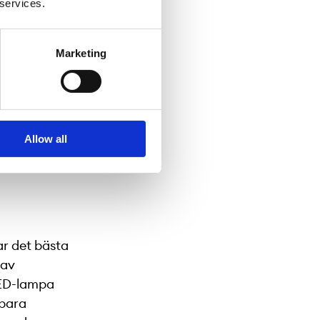
 services.
er där vi
inte riktigt
Marketing
ens. Den
gen där
lika
ner eller
utan att
Allow all
tallation
ar det bästa
 av
LED-lampa
 bara