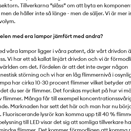
ektorn. Tillverkarna ”slåss” om att byta en komponen
re men de håller inte så länge - men de säljer. Vi är mer 
 volym.
delen med era lampor jämfört med andra?
d våra lampor ligger i våra patent, där vårt drivdon 
oss. Vi har ett så kallat linjärt drivdon och vi är förmod
ärlden om det. Fördelen är att det inte avger någon
estisk störning och vi har en låg flimmernivå i osynli
ampa har cirka 10-30 procent flimmer vilket betyder at
det du ser är flimmer. Det forskas mycket på hur vi m
 flimmer. Många får till exempel koncentrationssvår
ende. Marknaden har sett det här och man har nu börj
 Fluoriscerande lysrör kan komma upp till 40 % flimm
elysning till LED visar det sig att somliga tillverkare 
mindre flimmer. Det kommer förmodligen att komma re