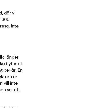
, där vi
r 300
resa, inte
lla länder
ska bytas ut
t per år. En
ektorn är
vill inte
man ser att