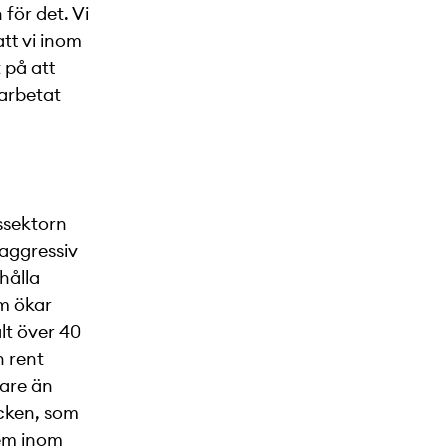
 för det. Vi
tt vi inom
 på att
parbetat
gssektorn
 aggressiv
hålla
om ökar
lt över 40
n rent
gare än
ycken, som
dem inom