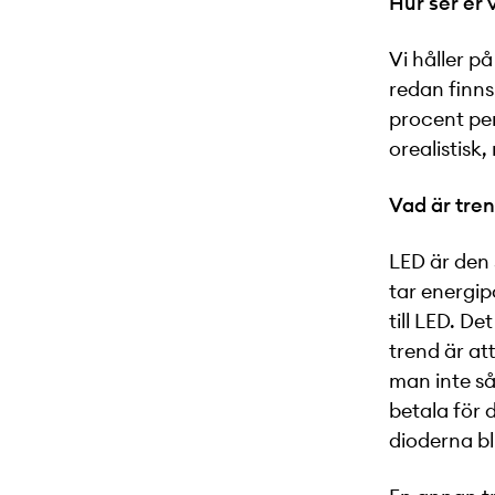
Hur ser er 
Vi håller p
redan finns
procent per 
orealistisk,
Vad är tre
LED är den 
tar energipo
till LED. D
trend är at
man inte så
betala för 
dioderna bli