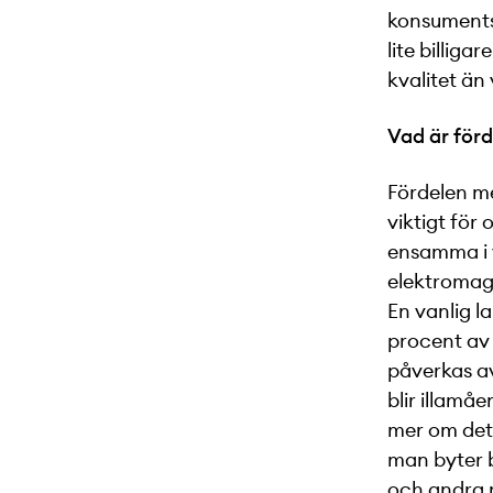
konsuments
lite billiga
kvalitet än
Vad är för
Fördelen me
viktigt för 
ensamma i v
elektromagn
En vanlig l
procent av 
påverkas av
blir illamå
mer om det.
man byter b
och andra 