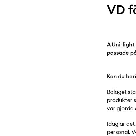
VD f
A Uni-light
passade på 
Kan du ber
Bolaget sta
produkter 
var gjorda 
Idag är det
personal. V