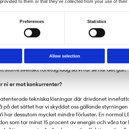
 provided to them or that they’ve collected from your use of their
assor med konkurrenter men betydligt färre i de nisch
. Men visst finns det några duktiga tillverkare. De har 
Preferences
Statistics
oach men man ska inte tro att det inte finns konkurr
kurrensen har vi inom den elektromagnetiska störnin
rna har en annan typ av drivdon. De måste sätta in o
 och filter. I en datahall får det inte genereras överto
ningar i ledningarna och där kan våra lysrör sättas in 
Allow selection
r medan andra måste sätta in filter. Vi har en testins
t större svenskt företag idag så vi får se hur det går.
r ni er mot konkurrenter?
patenterade tekniska lösningar där drivdonet innefatt
å på det sättet har vi skyddat oss gällande styrningen
Vi har dessutom mycket mindre förluster. En normal 
vdon som tar minst 15 procent av energin och våra tar