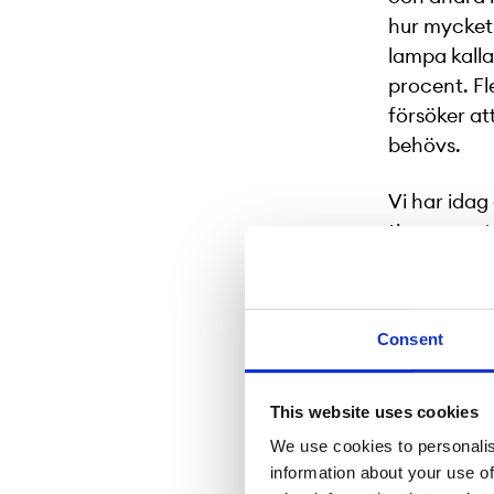
hur mycket
lampa kalla
procent. Fl
försöker at
behövs.
Vi har ida
tio procent
att vi får d
så första å
ekologiska 
Consent
omkring 52
Återbetalni
ingen som f
This website uses cookies
We use cookies to personalis
Hur ser ma
information about your use of