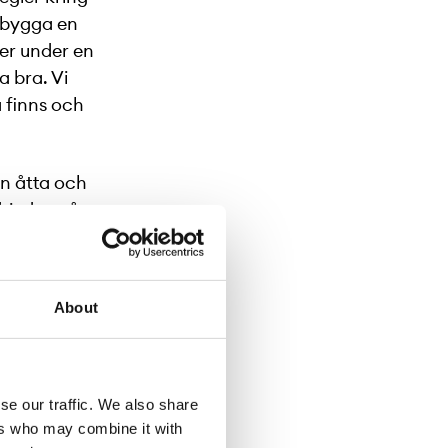
 bygga en
ner under en
a bra. Vi
a finns och
n åtta och
drivdon så
nläggningar
edje största
e. De har
About
ta procent.
Det finns
se our traffic. We also share
ers who may combine it with