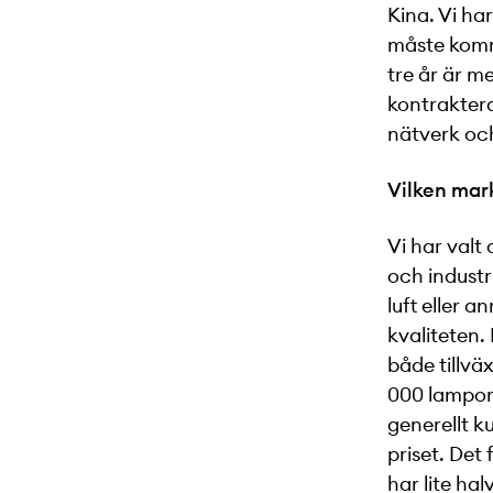
Kina. Vi har
måste komma
tre år är me
kontraktera
nätverk och
Vilken mar
Vi har valt
och industri
luft eller 
kvaliteten.
både tillvä
000 lampor 
generellt k
priset. Det
har lite ha