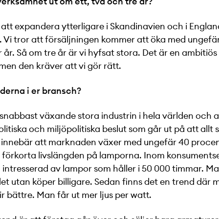
verksamhet ut om ett, två och tre år?
å att expandera ytterligare i Skandinavien och i England
. Vi tror att försäljningen kommer att öka med ungefä
år. Så om tre år är vi hyfsat stora. Det är en ambitiös 
 men den kräver att vi gör rätt.
nderna i er bransch?
snabbast växande stora industrin i hela världen och a
litiska och miljöpolitiska beslut som går ut på att allt 
et innebär att marknaden växer med ungefär 40 procen
t förkorta livslängden på lamporna. Inom konsuments
 intresserad av lampor som håller i 50 000 timmar. Man 
det utan köper billigare. Sedan finns det en trend där 
r bättre. Man får ut mer ljus per watt.