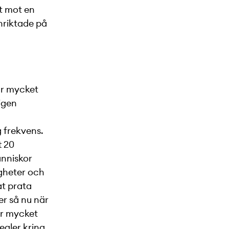
t mot en
inriktade på
är mycket
ligen
g frekvens.
t 20
änniskor
igheter och
at prata
er så nu när
har mycket
gler kring