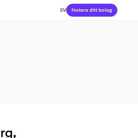
SV
Notera ditt bolag
rg,