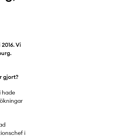
 2016. Vi
burg.
 gjort?
vi hade
sökningar
rad
tionschef i