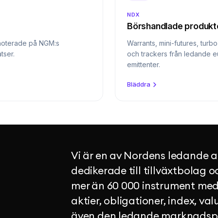
NDX
Börshandlade produkt
noterade på NGM:s
Warrants, mini-futures, turb
tser.
och trackers från ledande 
emittenter.
Bläddra
Vi är en av Nordens ledande auk
dedikerade till tillväxtbolag o
mer än 60 000 instrument med
aktier, obligationer, index, val
även den ledande marknadspla