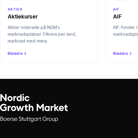
AKTIER
AIF
Aktiekurser
AIF
Aktier noterade på NGM:s
AIF-fonder 
marknadsplatser. Filtrera per land,
marknadspla
marknad med mera.
Bläddra
Bläddra