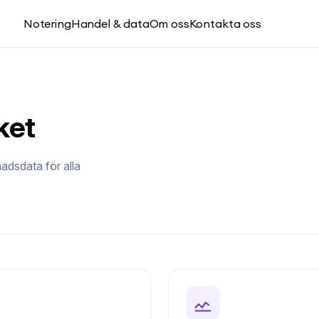
Notering
Handel & data
Om oss
Kontakta oss
ket
adsdata för alla