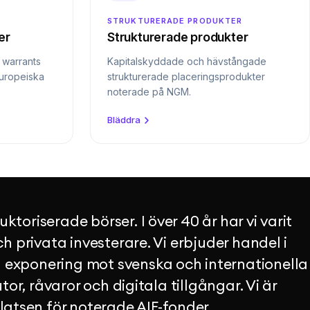
STRUKTURERADE PRODUKTER
er
Strukturerade produkter
o warrants
Kapitalskyddade och hävstångade
europeiska
strukturerade placeringsprodukter
noterade på NGM.
Bläddra
toriserade börser. I över 40 år har vi varit
ch privata investerare. Vi erbjuder handel i
 exponering mot svenska och internationella
utor, råvaror och digitala tillgångar. Vi är
tsen för noterade AIF-fonder.