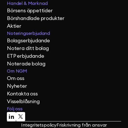
Handel & Marknad
Börsens öppettider
Börshandlade produkter
Aktier
Noteringserbjudand
Bolagserbjudande
Notera ditt bolag
ETP erbjudande
Noterade bolag
Om NGM
Om oss
Nyheter
Kontakta oss
Visselblåsning
Följ oss
Integritetspolicy
Friskrivning från ansvar