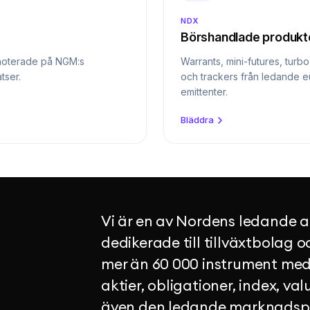
NDX
Börshandlade produkt
noterade på NGM:s
Warrants, mini-futures, turb
tser.
och trackers från ledande 
emittenter.
Bläddra
Vi är en av Nordens ledande auk
dedikerade till tillväxtbolag o
mer än 60 000 instrument med
aktier, obligationer, index, val
även den ledande marknadspla