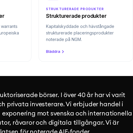
STRUKTURERADE PRODUKTER
er
Strukturerade produkter
o warrants
Kapitalskyddade och hävstångade
europeiska
strukturerade placeringsprodukter
noterade på NGM.
Bläddra
toriserade börser. I över 40 år har vi varit
ch privata investerare. Vi erbjuder handel i
 exponering mot svenska och internationella
utor, råvaror och digitala tillgångar. Vi är
tsen för noterade AIF-fonder.