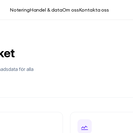
Notering
Handel & data
Om oss
Kontakta oss
ket
adsdata för alla