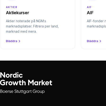
AKTIER
AIF
Aktiekurser
AIF
Aktier noterade på NGM:s
AIF-fonder 
marknadsplatser. Filtrera per land,
marknadspla
marknad med mera.
Bläddra
Bläddra