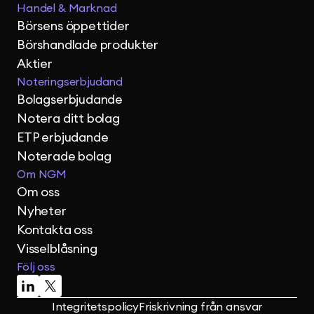
Handel & Marknad
Börsens öppettider
Börshandlade produkter
Aktier
Noteringserbjudand
Bolagserbjudande
Notera ditt bolag
ETP erbjudande
Noterade bolag
Om NGM
Om oss
Nyheter
Kontakta oss
Visselblåsning
Följ oss
Integritetspolicy
Friskrivning från ansvar