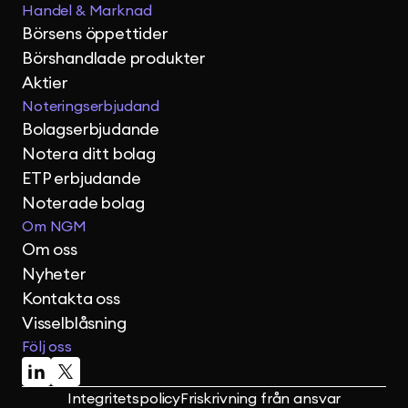
Handel & Marknad
Börsens öppettider
Börshandlade produkter
Aktier
Noteringserbjudand
Bolagserbjudande
Notera ditt bolag
ETP erbjudande
Noterade bolag
Om NGM
Om oss
Nyheter
Kontakta oss
Visselblåsning
Följ oss
Integritetspolicy
Friskrivning från ansvar