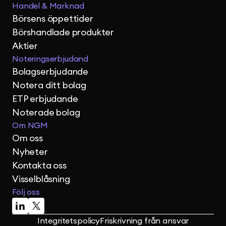
Handel & Marknad
Börsens öppettider
Börshandlade produkter
Aktier
Noteringserbjudand
Bolagserbjudande
Notera ditt bolag
ETP erbjudande
Noterade bolag
Om NGM
Om oss
Nyheter
Kontakta oss
Visselblåsning
Följ oss
Integritetspolicy
Friskrivning från ansvar